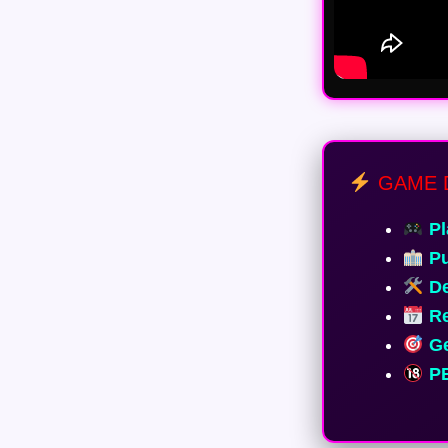
GAME 
Pl
Pu
De
Re
Ge
PE