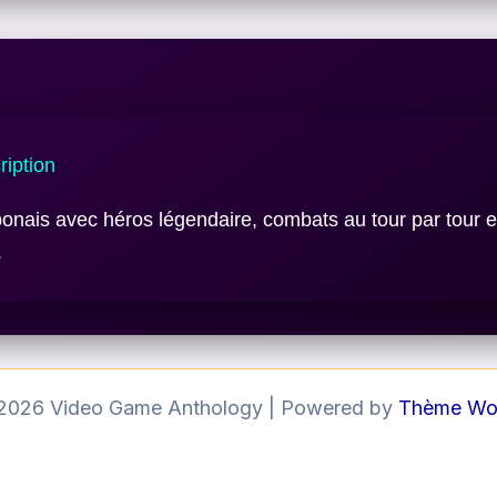
iption
onais avec héros légendaire, combats au tour par tour e
.
 2026 Video Game Anthology | Powered by
Thème Wor