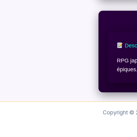
Descr
RPG jap
épiques
Copyright ©