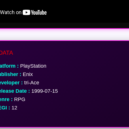
DATA
atform :
PlayStation
blisher :
Enix
veloper :
tri-Ace
lease Date :
1999-07-15
nre :
RPG
GI :
12