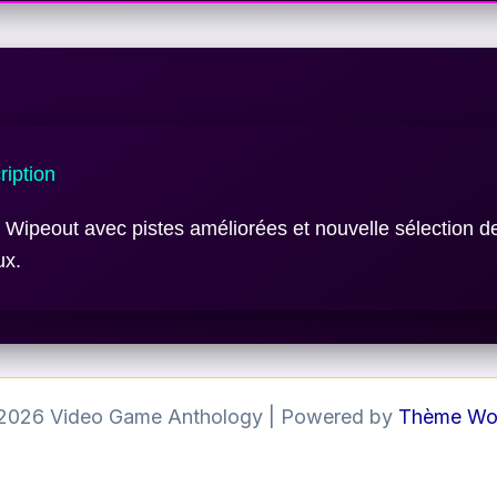
iption
 Wipeout avec pistes améliorées et nouvelle sélection d
ux.
 2026 Video Game Anthology | Powered by
Thème Wor