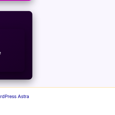
e
dPress Astra