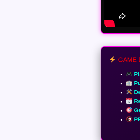
GAME 
Pl
Pu
De
Re
Ge
PE