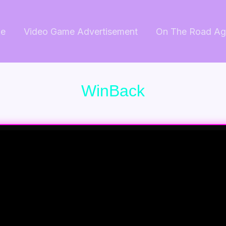
e
Video Game Advertisement
On The Road Ag
WinBack