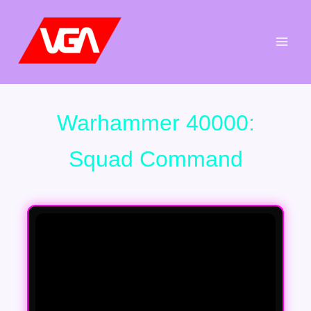
Aller
au
contenu
Warhammer 40000:
Squad Command