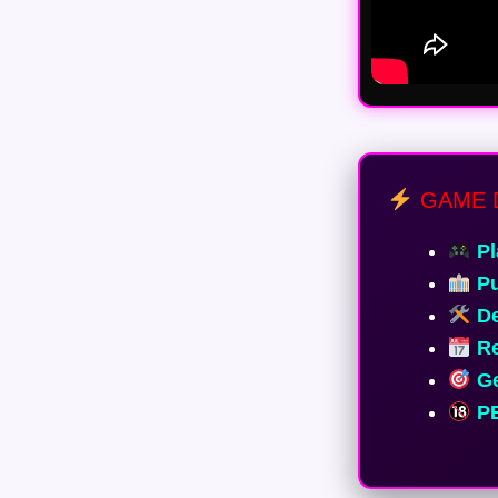
GAME 
Pl
Pu
De
Re
Ge
PE