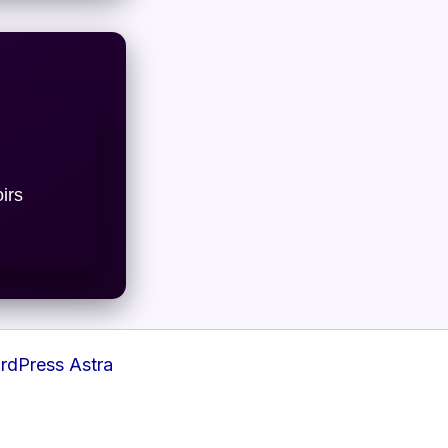
irs
dPress Astra