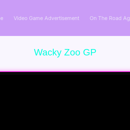
e
Video Game Advertisement
On The Road Ag
Wacky Zoo GP