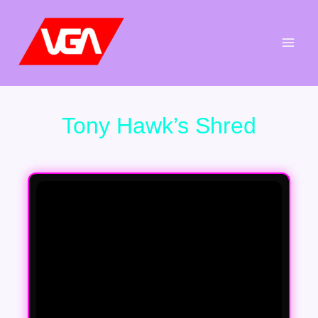
Aller
au
contenu
Tony Hawk’s Shred