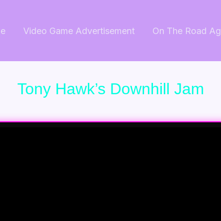
e
Video Game Advertisement
On The Road Ag
Tony Hawk’s Downhill Jam