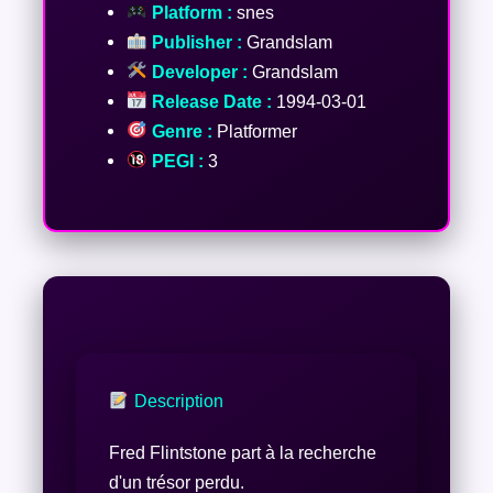
Platform :
snes
Publisher :
Grandslam
Developer :
Grandslam
Release Date :
1994-03-01
Genre :
Platformer
PEGI :
3
Description
Fred Flintstone part à la recherche
d'un trésor perdu.