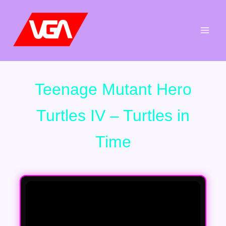
Aller
au
contenu
Teenage Mutant Hero
Turtles IV – Turtles in
Time