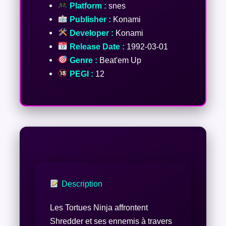
Platform :
snes
Publisher :
Konami
Developer :
Konami
Release Date :
1992-03-01
Genre :
Beat'em Up
PEGI :
12
Description
Les Tortues Ninja affrontent
Shredder et ses ennemis à travers