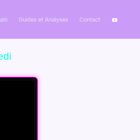
ain
Guides et Analyses
Contact
edi