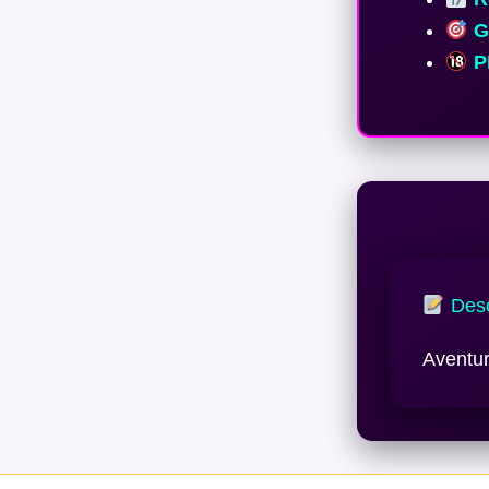
Ge
P
Desc
Aventur