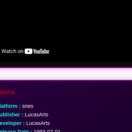
DATA
atform :
snes
blisher :
LucasArts
veloper :
LucasArts
lease Date :
1993-07-01