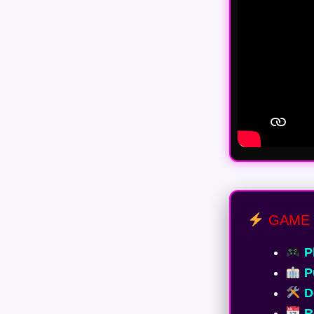
GAME 
Pl
Pu
De
Re