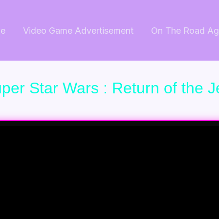
e
Video Game Advertisement
On The Road Ag
per Star Wars : Return of the J