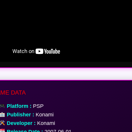
ME DATA
Platform :
PSP
Publisher :
Konami
Developer :
Konami
Release Date :
2007-06-01