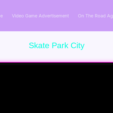
e
Video Game Advertisement
On The Road Ag
Skate Park City