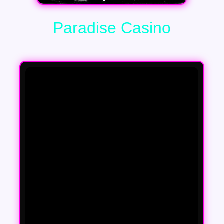
Paradise Casino