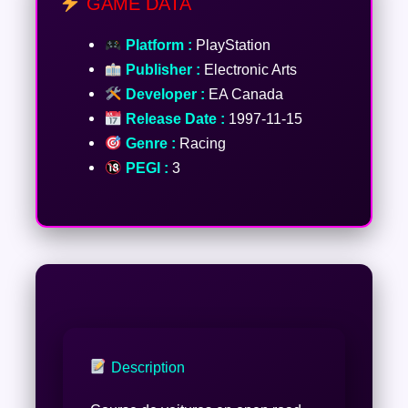
GAME DATA
Platform :
PlayStation
Publisher :
Electronic Arts
Developer :
EA Canada
Release Date :
1997-11-15
Genre :
Racing
PEGI :
3
Description