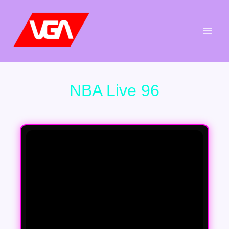
Aller
au
contenu
NBA Live 96