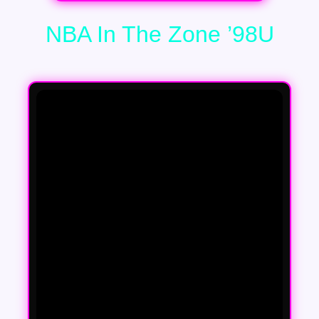
NBA In The Zone ’98U