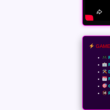
GAME
P
P
D
R
G
P