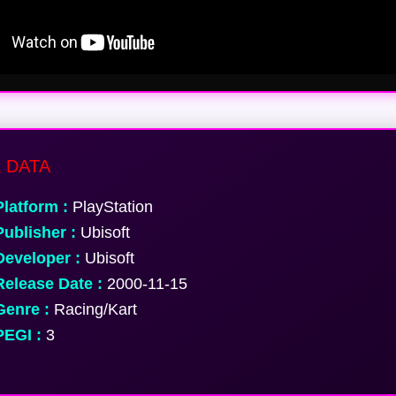
 DATA
latform :
PlayStation
ublisher :
Ubisoft
eveloper :
Ubisoft
elease Date :
2000-11-15
enre :
Racing/Kart
EGI :
3