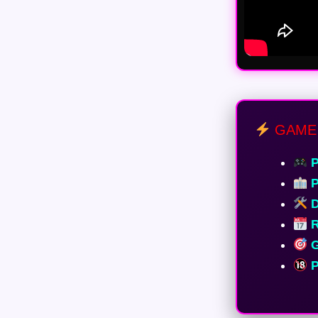
GAME
P
P
D
R
G
P