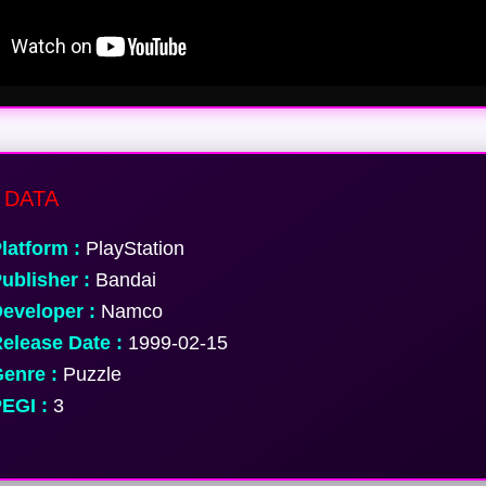
 DATA
latform :
PlayStation
ublisher :
Bandai
eveloper :
Namco
elease Date :
1999-02-15
enre :
Puzzle
EGI :
3