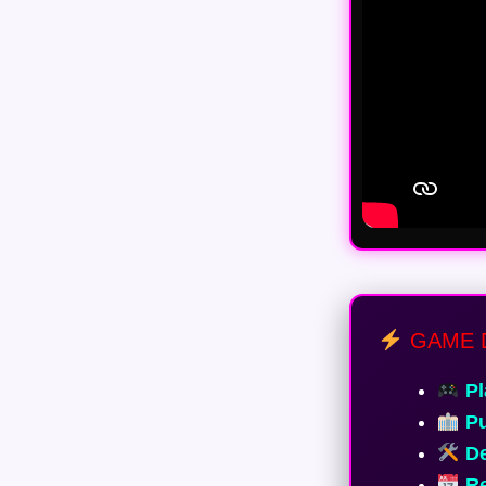
GAME 
Pl
Pu
De
Re