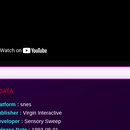
DATA
atform :
snes
blisher :
Virgin Interactive
veloper :
Sensory Sweep
lease Date :
1993-08-01