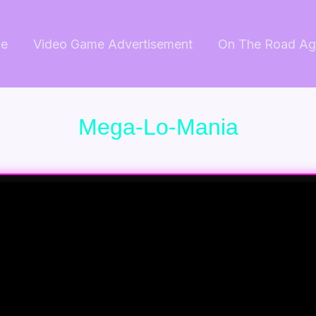
e
Video Game Advertisement
On The Road Ag
Mega-Lo-Mania