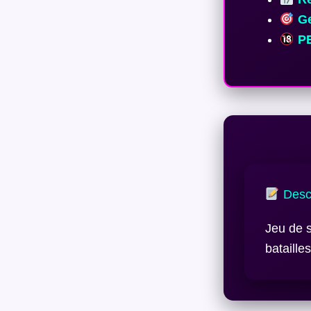
Ge
PE
Descr
Jeu de s
batailles