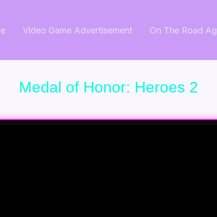
e
Video Game Advertisement
On The Road Ag
Medal of Honor: Heroes 2