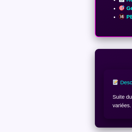
Ge
PE
Descr
Suite d
variées.