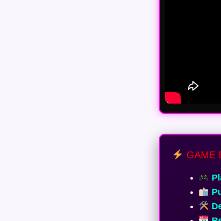
GAME 
Pl
Pu
De
Re