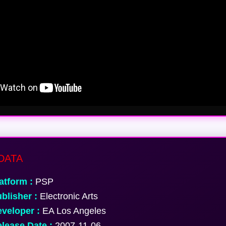
DATA
atform :
PSP
blisher :
Electronic Arts
veloper :
EA Los Angeles
lease Date :
2007-11-06