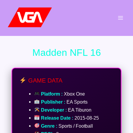
Aller
au
contenu
Madden NFL 16
GAME DATA
Platform :
Xbox One
Publisher :
EA Sports
Developer :
EA Tiburon
Release Date :
2015-08-25
Genre :
Sports / Football