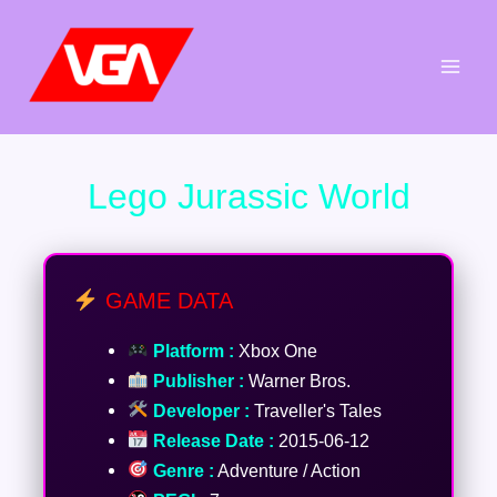
Aller
au
contenu
Lego Jurassic World
GAME DATA
Platform :
Xbox One
Publisher :
Warner Bros.
Developer :
Traveller's Tales
Release Date :
2015-06-12
Genre :
Adventure / Action