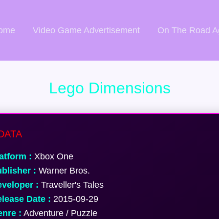
ome
Video Game Advertisement
On The Road A
Lego Dimensions
DATA
atform :
Xbox One
blisher :
Warner Bros.
veloper :
Traveller's Tales
lease Date :
2015-09-29
nre :
Adventure / Puzzle