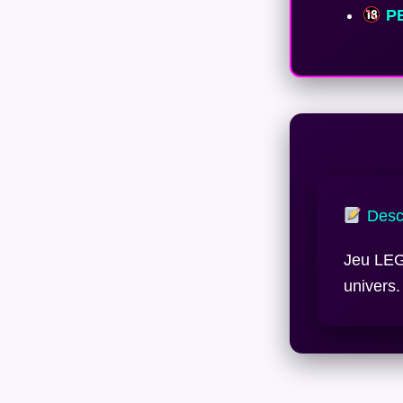
PE
Descr
Jeu LEGO
univers.