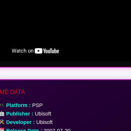
ME DATA
Platform :
PSP
Publisher :
Ubisoft
Developer :
Ubisoft
Release Date :
2007-07-20