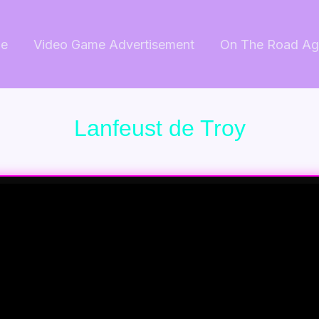
e
Video Game Advertisement
On The Road Ag
Lanfeust de Troy