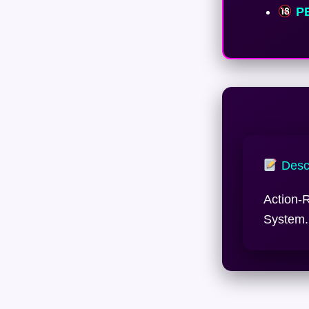
PE
Descr
Action-
System.