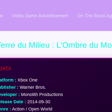
e
Video Game Advertisement
On The Road Ag
Terre du Milieu : L’Ombre du Mo
DATA
atform :
Xbox One
blisher :
Warner Bros.
veloper :
Monolith Productions
lease Date :
2014-09-30
nre :
Action / Open World