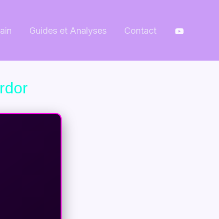
ain
Guides et Analyses
Contact
rdor