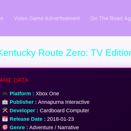
e
Video Game Advertisement
On The Road Ag
Kentucky Route Zero: TV Editio
AME DATA
Platform :
Xbox One
Publisher :
Annapurna Interactive
Developer :
Cardboard Computer
Release Date :
2018-01-23
Genre :
Adventure / Narrative