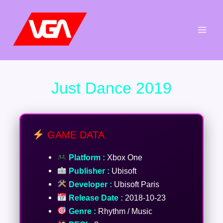
Aller
au
contenu
Just Dance 2019
GAME DATA
Platform :
Xbox One
Publisher :
Ubisoft
Developer :
Ubisoft Paris
Release Date :
2018-10-23
Genre :
Rhythm / Music