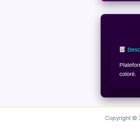
Descr
Platefo
coloré.
Copyright ©