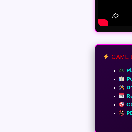
GAME 
Pl
Pu
De
Re
Ge
PE