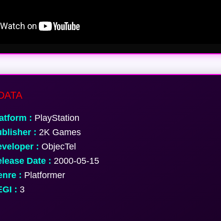
DATA
atform :
PlayStation
blisher :
2K Games
veloper :
ObjecTel
lease Date :
2000-05-15
nre :
Platformer
GI :
3