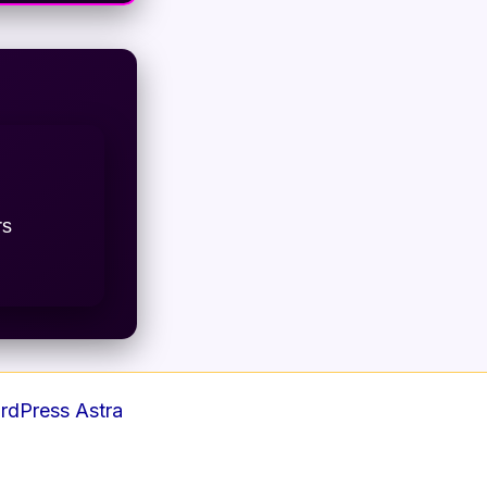
rs
dPress Astra