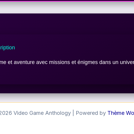
iption
rme et aventure avec missions et énigmes dans un unive
 2026 Video Game Anthology | Powered by
Thème Wor