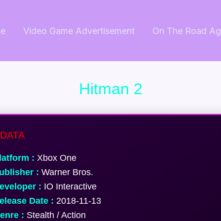
e
Video Game Advertisement
On The Road Ag
Hitman 2
DATA
atform :
Xbox One
blisher :
Warner Bros.
veloper :
IO Interactive
lease Date :
2018-11-13
nre :
Stealth / Action