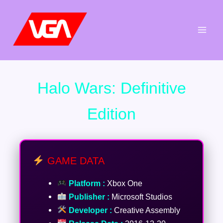
Aller
au
contenu
Halo Wars: Definitive
Edition
GAME DATA
Platform :
Xbox One
Publisher :
Microsoft Studios
Developer :
Creative Assembly