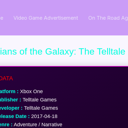
e
Video Game Advertisement
On The Road Ag
ans of the Galaxy: The Telltale
DATA
atform :
Xbox One
blisher :
Telltale Games
veloper :
Telltale Games
lease Date :
2017-04-18
nre :
Adventure / Narrative