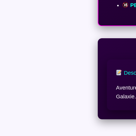
PE
Descr
Aventure
Galaxie.