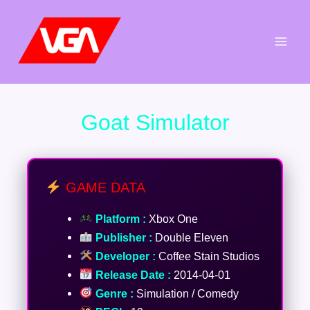
Aller
au
contenu
Goat Simulator
GAME DATA
Platform :
Xbox One
Publisher :
Double Eleven
Developer :
Coffee Stain Studios
Release Date :
2014-04-01
Genre :
Simulation / Comedy