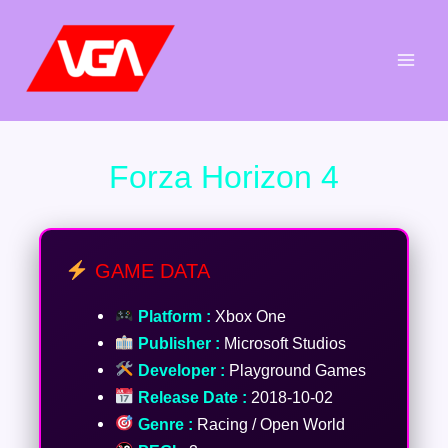
Aller
au
contenu
Forza Horizon 4
GAME DATA
Platform :
Xbox One
Publisher :
Microsoft Studios
Developer :
Playground Games
Release Date :
2018-10-02
Genre :
Racing / Open World