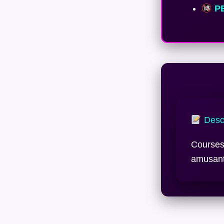
PE
Descr
Courses 
amusant