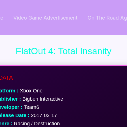
e
Video Game Advertisement
On The Road Ag
FlatOut 4: Total Insanity
DATA
atform :
Xbox One
blisher :
Bigben Interactive
veloper :
Team6
lease Date :
2017-03-17
nre :
Racing / Destruction