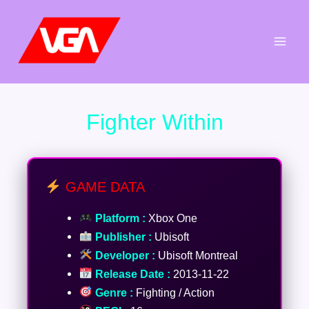
Aller
au
contenu
Fighter Within
GAME DATA
Platform :
Xbox One
Publisher :
Ubisoft
Developer :
Ubisoft Montreal
Release Date :
2013-11-22
Genre :
Fighting / Action