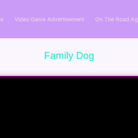
e
Video Game Advertisement
On The Road Ag
Family Dog