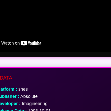
DATA
atform :
snes
blisher :
Absolute
veloper :
Imagineering
lease Date :
1993-10-01