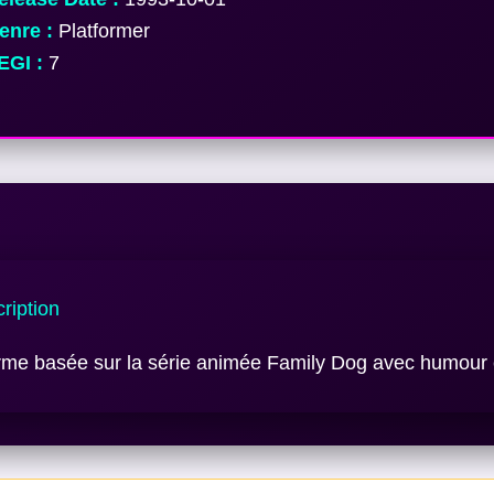
nre :
Platformer
GI :
7
ription
rme basée sur la série animée Family Dog avec humour e