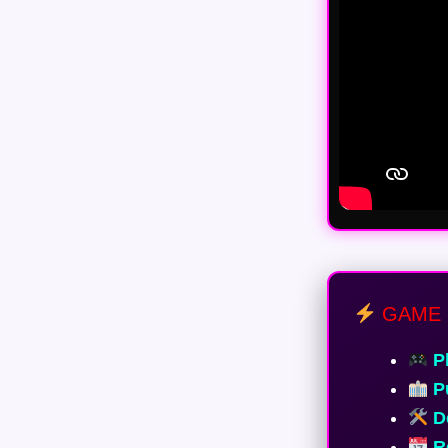
GAME 
Pl
Pu
De
Re