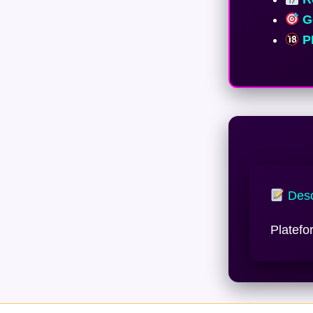
Ge
PE
Desc
Platefo