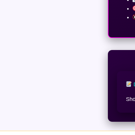
D
Sho