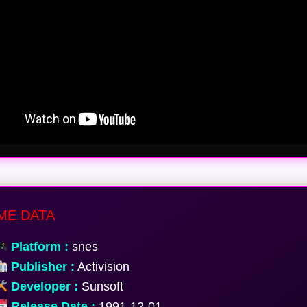
E DATA
Platform :
snes
Publisher :
Activision
Developer :
Sunsoft
Release Date :
1991-12-01