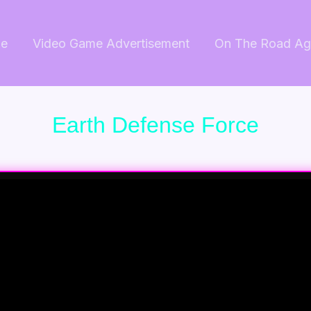
e
Video Game Advertisement
On The Road Ag
Earth Defense Force