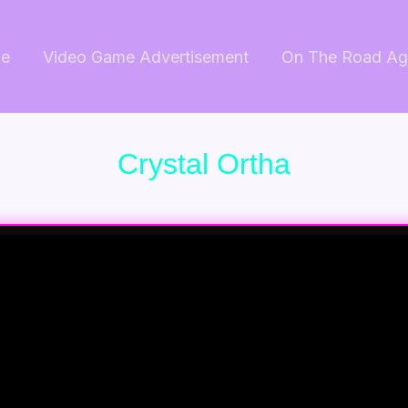
e
Video Game Advertisement
On The Road Ag
Crystal Ortha