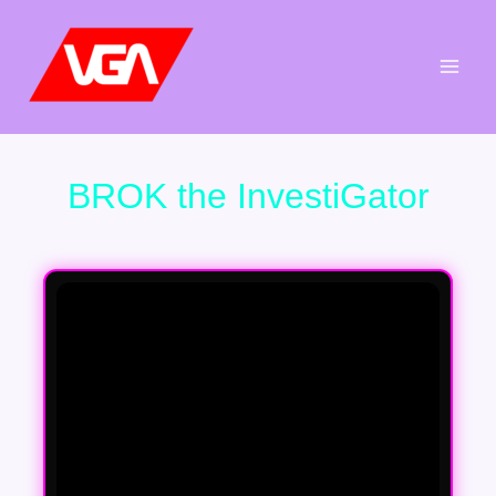
Aller
au
contenu
BROK the InvestiGator