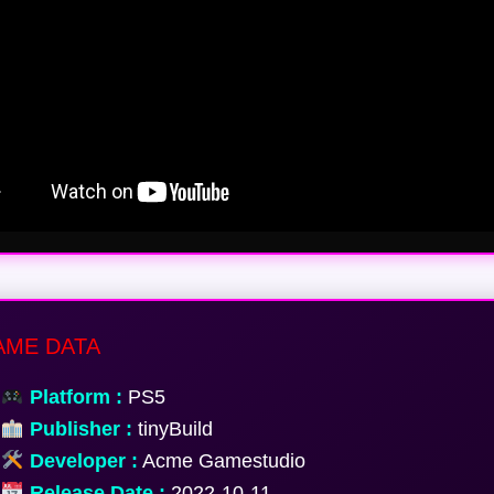
ME DATA
Platform :
PS5
Publisher :
tinyBuild
Developer :
Acme Gamestudio
Release Date :
2022-10-11