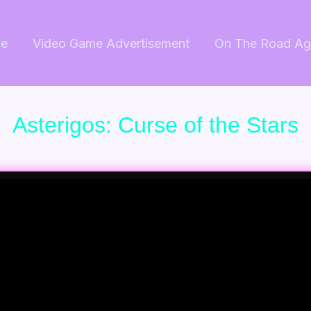
e
Video Game Advertisement
On The Road Ag
Asterigos: Curse of the Stars