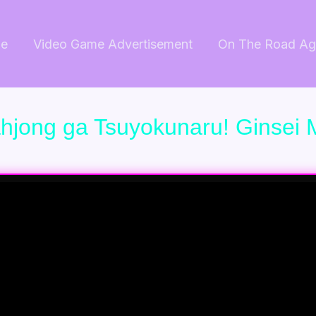
e
Video Game Advertisement
On The Road Ag
jong ga Tsuyokunaru! Ginsei