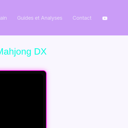
ain
Guides et Analyses
Contact
 Mahjong DX