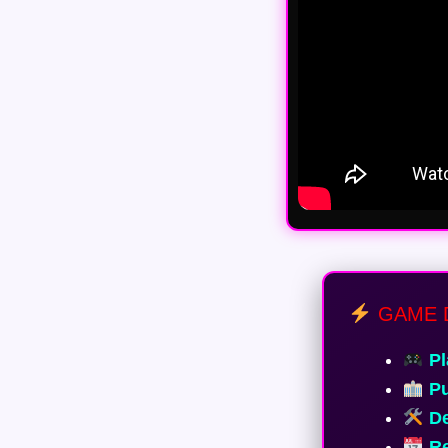
GAME 
Pl
Pu
De
Re