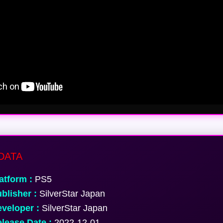
DATA
atform :
PS5
blisher :
SilverStar Japan
veloper :
SilverStar Japan
lease Date :
2022-12-01