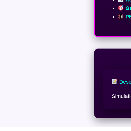
Ge
PE
Descr
Simulat