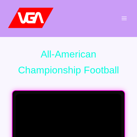
Aller
au
contenu
All-American
Championship Football