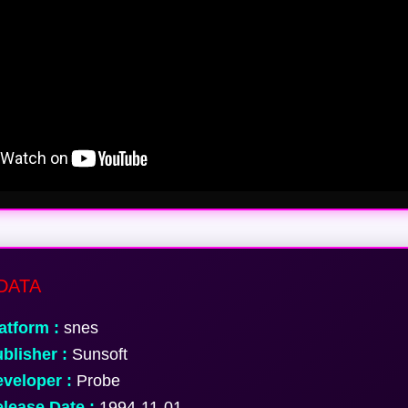
DATA
atform :
snes
blisher :
Sunsoft
veloper :
Probe
lease Date :
1994-11-01