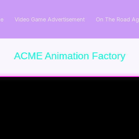
e
Video Game Advertisement
On The Road Ag
ACME Animation Factory