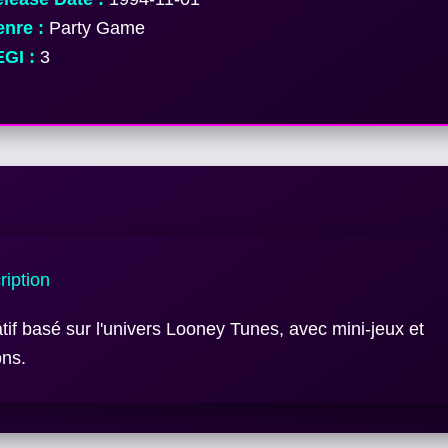
nre :
Party Game
GI :
3
iption
tif basé sur l'univers Looney Tunes, avec mini-jeux et
ons.