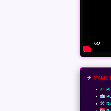
GAME 
Pl
Pu
De
Re