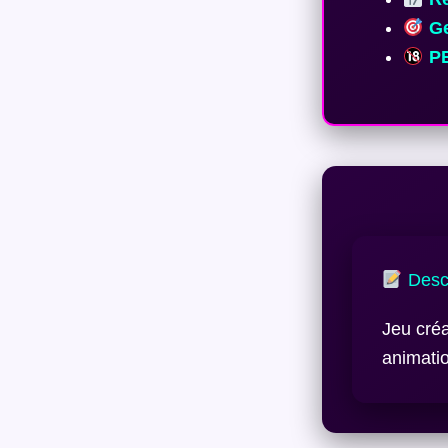
Ge
PE
Descr
Jeu créa
animati